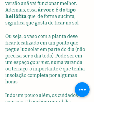
versão anã vai funcionar melhor. 
Ademais, essa 
árvore é do tipo 
heliófita 
que, de forma sucinta, 
significa que gosta de ficar no sol.
Ou seja, o vaso com a planta deve 
ficar localizado em um ponto que 
pegue luz solar em parte do dia (não 
precisa ser o dia todo). Pode ser em 
um espaço 
gourmet
, numa varanda 
ou terraço, o importante é que tenha 
insolação completa por algumas 
horas.
Indo um pouco além, os cuidados 
com sua 
Tibouchina mutabilis
também incluem:
Preparo adequado do solo
 que 
vai receber a planta;