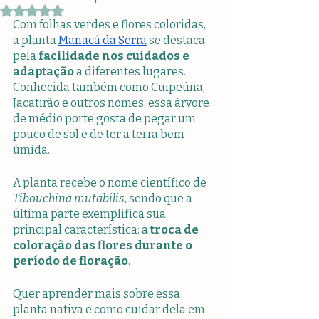
Avaliado com NaN de 5 estrelas.
Com folhas verdes e flores coloridas, 
a planta 
Manacá da Serra
 se destaca 
pela 
facilidade nos cuidados e 
adaptação
 a diferentes lugares. 
Conhecida também como Cuipeúna, 
Jacatirão e outros nomes, essa árvore 
de médio porte gosta de pegar um 
pouco de sol e de ter a terra bem 
úmida.
A planta recebe o nome científico de 
Tibouchina mutabilis
, sendo que a 
última parte exemplifica sua 
principal característica: a 
troca de 
coloração das flores durante o 
período de floração
.
Quer aprender mais sobre essa 
planta nativa e como cuidar dela em 