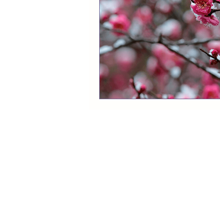
contato@ma
©2023 por 
Floricultura Maison Flowers
Av. Salim Farah Maluf, 1850 - Qua
Dúvidas
Fale conosco
ou en