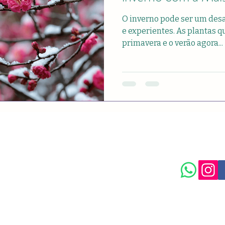
O inverno pode ser um desa
e experientes. As plantas q
primavera e o verão agora...
isongarden.com
Política de
Maison Garden.
 Ltda / CNPJ: 55.636.849/0002-29
rta Parada, São Paulo - SP, 03304-090
tre em contato: (11) 99963-8214