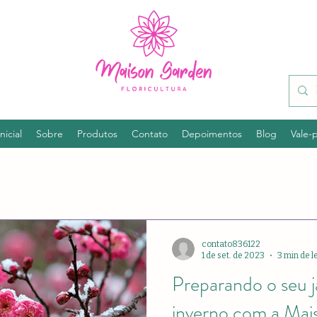
nicial
Sobre
Produtos
Contato
Depoimentos
Blog
Vale-
contato836122
1 de set. de 2023
3 min de l
Preparando o seu j
inverno com a Ma