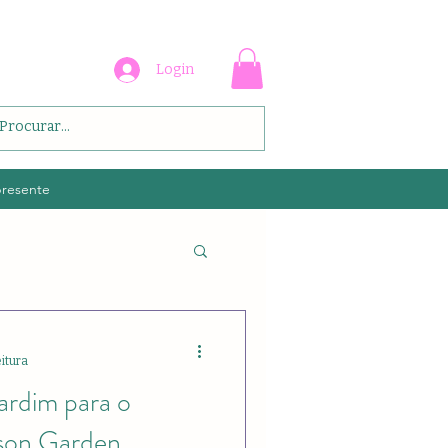
Login
presente
eitura
ardim para o
ison Garden