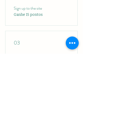
Sign up to the site
Ganhe 15 pontos
03
Recompensas
10% em produtos da loja
250 pontos = 10% de desconto
para todos os produtos da loja
20% em produtos da loja
600 pontos = 20% de desconto
para todos os produtos da loja