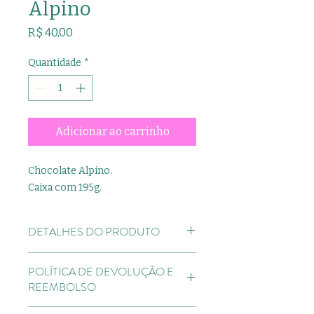
Alpino
Preço
R$ 40,00
Quantidade
*
Adicionar ao carrinho
Chocolate Alpino.
Caixa com 195g.
DETALHES DO PRODUTO
Presente é aqui, Maison Garden!!
POLÍTICA DE DEVOLUÇÃO E
REEMBOLSO
Direito de