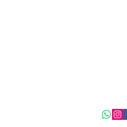
isongarden.com
Política de
Maison Garden.
 Ltda / CNPJ: 55.636.849/0002-29
rta Parada, São Paulo - SP, 03304-090