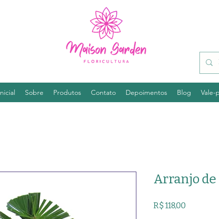
nicial
Sobre
Produtos
Contato
Depoimentos
Blog
Vale-
Arranjo de
Preço
R$ 118,00