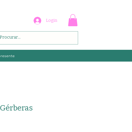
Login
presente
 Gérberas