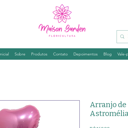
nicial
Sobre
Produtos
Contato
Depoimentos
Blog
Vale-
Arranjo de
Astromélia