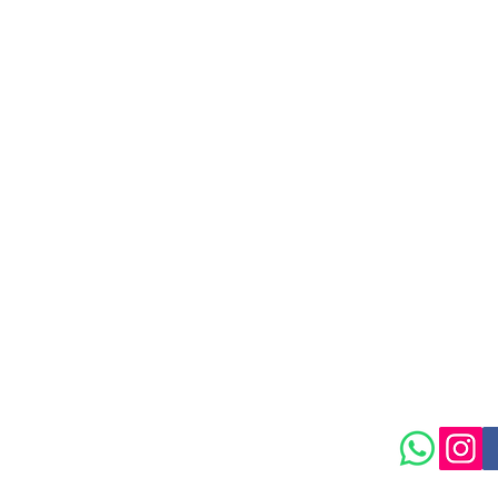
isongarden.com
Política de
Maison Garden.
 Ltda / CNPJ: 55.636.849/0002-29
rta Parada, São Paulo - SP, 03304-090