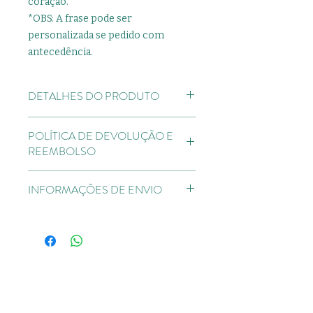
coração.
*OBS: A frase pode ser
personalizada se pedido com
antecedência.
DETALHES DO PRODUTO
Balão personalizado para o seu
POLÍTICA DE DEVOLUÇÃO E
presente!!!
REEMBOLSO
Direito de
INFORMAÇÕES DE ENVIO
Arrependimento: devendo ser
respeitado o prazo de 7 dias para
Pedidos feitos até as 18:00hrs, serão
comunicação ao estabelecimento.
entregues no mesmo dia no prazo
de 3 horas por um de nossos
motoristas.