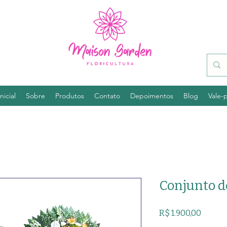
nicial
Sobre
Produtos
Contato
Depoimentos
Blog
Vale-
Conjunto d
Preço
R$ 1.900,00