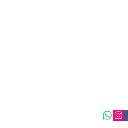
isongarden.com
Política de
Maison Garden.
 Ltda / CNPJ: 55.636.849/0002-29
rta Parada, São Paulo - SP, 03304-090