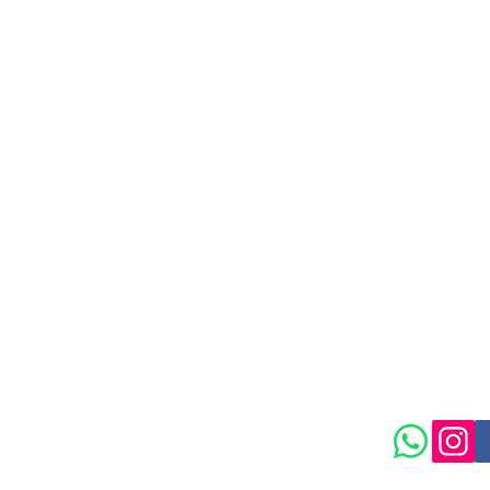
isongarden.com
Política de
Maison Garden.
 Ltda / CNPJ: 55.636.849/0002-29
rta Parada, São Paulo - SP, 03304-090