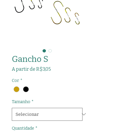
Gancho S
Preço
A partir de
R$3,05
promocional
Cor
*
Tamanho
*
Quantidade
*