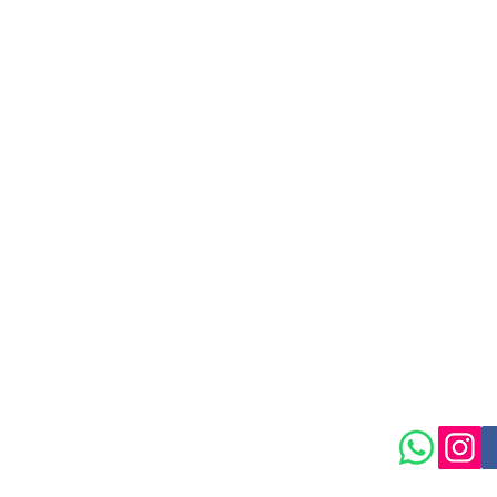
isongarden.com
Política de
Maison Garden.
 Ltda / CNPJ: 55.636.849/0002-29
rta Parada, São Paulo - SP, 03304-090