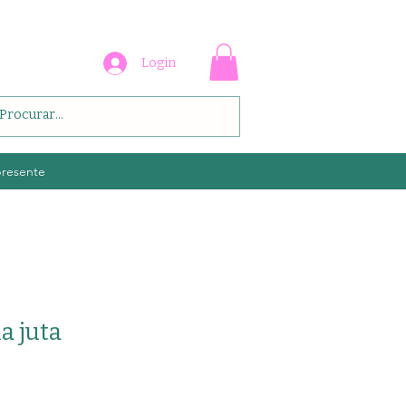
Login
presente
a juta