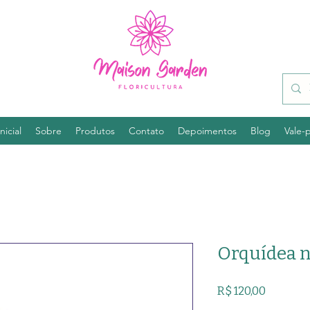
nicial
Sobre
Produtos
Contato
Depoimentos
Blog
Vale-
Orquídea n
Preço
R$ 120,00