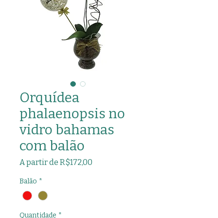
Orquídea
phalaenopsis no
vidro bahamas
com balão
Preço
A partir de
R$172,00
promocional
Balão
*
Quantidade
*