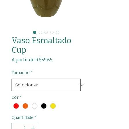
Vaso Esmaltado
Cup
Preço
A partir de
R$59,65
promocional
Tamanho
*
Cor
*
Quantidade
*