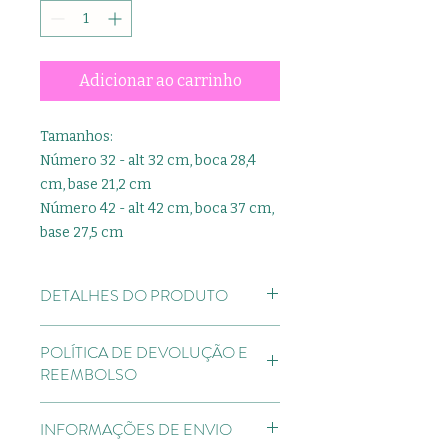
Adicionar ao carrinho
Tamanhos:
Número 32 - alt 32 cm, boca 28,4
cm, base 21,2 cm
Número 42 - alt 42 cm, boca 37 cm,
base 27,5 cm
DETALHES DO PRODUTO
Os vasos da Linha Grafiato
POLÍTICA DE DEVOLUÇÃO E
possuem uma superfície que
REEMBOLSO
reproduz perfeitamente a textura
do grafiato de parede.
Direito de Arrependimento:
INFORMAÇÕES DE ENVIO
devendo ser respeitado o prazo de