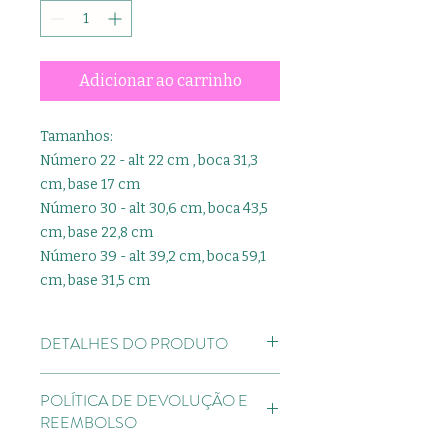
Adicionar ao carrinho
Tamanhos:
Número 22 - alt 22 cm , boca 31,3
cm, base 17 cm
Número 30 - alt 30,6 cm, boca 43,5
cm, base 22,8 cm
Número 39 - alt 39,2 cm, boca 59,1
cm, base 31,5 cm
DETALHES DO PRODUTO
Os vasos da linha Riscatto possuem
POLÍTICA DE DEVOLUÇÃO E
textura rústica, acabamento fosco
REEMBOLSO
e um design com linhas retas e
minimalistas.