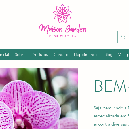
nicial
Sobre
Produtos
Contato
Depoimentos
Blog
Vale-
BEM
Seja bem vindo a
especializada em f
encontra diversas 