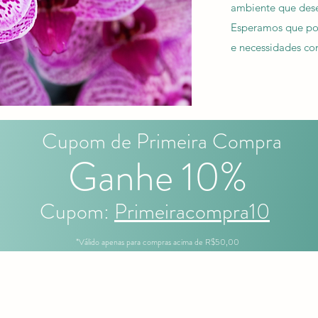
ambiente que dese
Esperamos que pos
e necessidades co
Cupom de Primeira Compra
Ganhe 10%
Cupom:
Primeiracompra10
*Válido apenas para compras acima de R$50,00